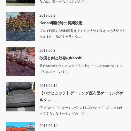
なのに、数十分もたつとだんだ…
2018.06.9
Kenshi開始時の初期設定
プレイ時間も250時間超えてくると大分やりきった感がでて
きますが、殆どキャラクタ…
2018.06.3
砂漠と剣と奴隷のKenshi
最近Steamでランキング上位に上がっていたKenshiにドッ
プりはまっていまし…
2018.05.15
【バウヒュッテ】ゲーミング座布団ゲーミングゲ
ルクッ…
何でもかんでもゲーミングつければいいってもんじゃねえ
ってぐらいなネーミングの「ゲ…
2018.05.14