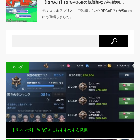
【RPGolf】RPG×Golfの低価格ながら結構…
元々スマホアプリとして登場していたRPGolfですがSteam
にも登場しました。…
ネトゲ
【リネレボ】PvP好きにおすすめする職業