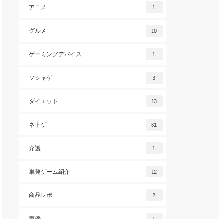
アニメ
1
グルメ
10
ゲーミングデバイス
1
ソシャゲ
3
ダイエット
13
ネトゲ
81
介護
1
単発ゲーム紹介
12
商品レポ
2
声優
1