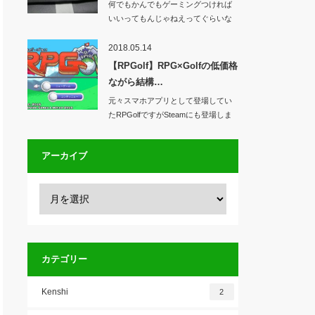
何でもかんでもゲーミングつければ
いいってもんじゃねえってぐらいな
ネーミングの「ゲ…
2018.05.14
【RPGolf】RPG×Golfの低価格
ながら結構…
元々スマホアプリとして登場してい
たRPGolfですがSteamにも登場しま
した。…
アーカイブ
カテゴリー
Kenshi
2