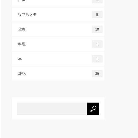
役立ちメモ
9
攻略
10
料理
1
本
1
雑記
39