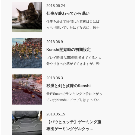
2018.06.24
仕事が終わってから眠い
仕事を終えて帰宅した直後は目はぱ
っちり開いていたはずなのに、数十
分もたつとだんだ…
2018.06.9
Kenshi開始時の初期設定
プレイ時間も250時間超えてくると大
分やりきった感がでてきますが、殆
どキャラクタ…
2018.06.3
砂漠と剣と奴隷のKenshi
最近Steamでランキング上位に上がっ
ていたKenshiにドップりはまってい
まし…
2018.05.15
【バウヒュッテ】ゲーミング座
布団ゲーミングゲルクッ…