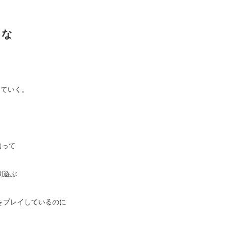
るな
していく。
違って
間遊ぶ
をプレイしているのに