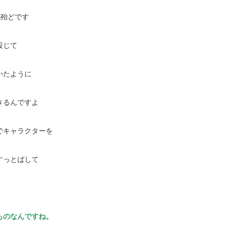
が殆どです
投じて
いたように
きるんですよ
でキャラクターを
すっとばして
ものなんですね。