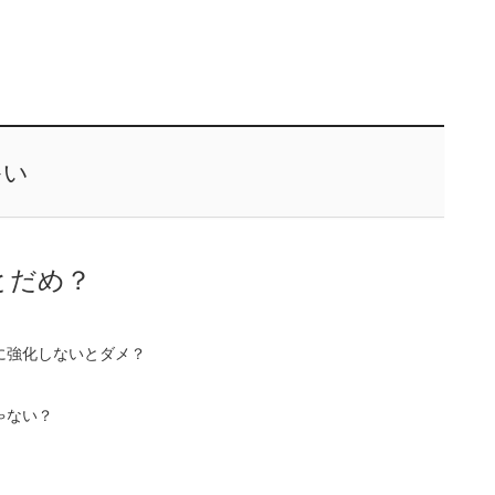
多い
とだめ？
に強化しないとダメ？
ゃない？