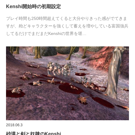
Kenshi開始時の初期設定
プレイ時間も250時間超えてくると大分やりきった感がでてきま
すが、殆どキャラクターを強くして蓄えを増やしている富国強兵
してるだけでまだまだKenshiの世界を堪…
2018.06.3
砂漠と剣と奴隷のKenshi