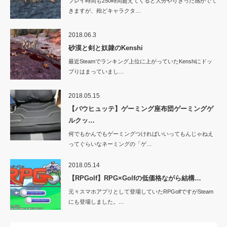
プレイ時間も250時間超えてくると大分やりきった感がでて
きますが、殆どキャラクタ…
2018.06.3
砂漠と剣と奴隷のKenshi
最近Steamでランキング上位に上がっていたKenshiにドッ
プりはまっていまし…
2018.05.15
【バウヒュッテ】ゲーミング座布団ゲーミングゲ
ルクッ…
何でもかんでもゲーミングつければいいってもんじゃねえ
ってぐらいなネーミングの「ゲ…
2018.05.14
【RPGolf】RPG×Golfの低価格ながら結構…
元々スマホアプリとして登場していたRPGolfですがSteam
にも登場しました。…